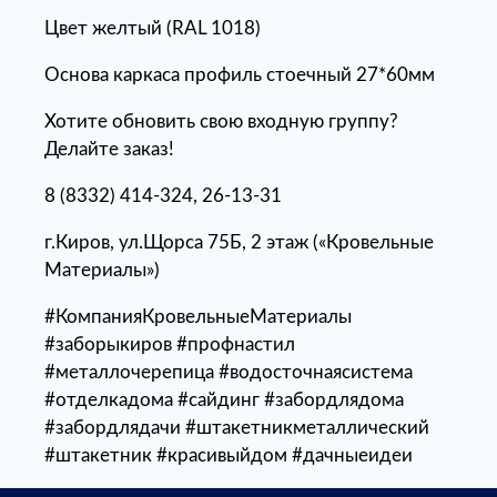
Цвет желтый (RAL 1018)
Основа каркаса профиль стоечный 27*60мм
Хотите обновить свою входную группу?
Делайте заказ!
8 (8332) 414-324, 26-13-31
г.Киров, ул.Щорса 75Б, 2 этаж («Кровельные
Материалы»)
#КомпанияКровельныеМатериалы
#заборыкиров #профнастил
#металлочерепица #водосточнаясистема
#отделкадома #сайдинг #забордлядома
#забордлядачи #штакетникметаллический
#штакетник #красивыйдом #дачныеидеи