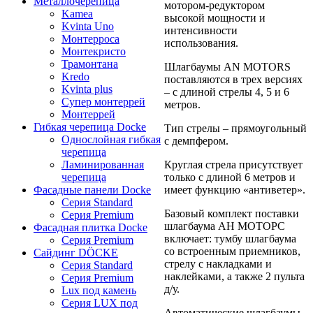
Металлочерепица
мотором-редуктором
Kamea
высокой мощности и
Kvinta Uno
интенсивности
Монтерроса
использования.
Монтекристо
Трамонтана
Шлагбаумы AN MOTORS
Kredo
поставляются в трех версиях
Kvinta plus
– с длиной стрелы 4, 5 и 6
Супер монтеррей
метров.
Монтеррей
Гибкая черепица Docke
Тип стрелы – прямоугольный
Однослойная гибкая
с демпфером.
черепица
Круглая стрела присутствует
Ламинированная
только с длиной 6 метров и
черепица
имеет функцию «антиветер».
Фасадные панели Docke
Серия Standard
Базовый комплект поставки
Серия Premium
шлагбаума АН МОТОРС
Фасадная плитка Docke
включает: тумбу шлагбаума
Серия Premium
со встроенным приемников,
Сайдинг DÖCKE
стрелу с накладками и
Серия Standard
наклейками, а также 2 пульта
Серия Premium
д/у.
Lux под камень
Серия LUX под
Автоматические шлагбаумы