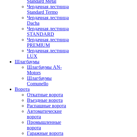
Standard Metal
Чердачная лестница
Standard Termo
Чердачная лестница
Dacha
Чердачная лестница
STANDARD
Чердачная лестница
PREMIUM
Чердачная лестница
LUX
Шлагбаумы
Шлагбаумы AN-
Motors
Шлагбаумы
Comunello
Ворота
Откатные ворота
Въездные ворота
Распашные ворота
Автоматические
ворота
Промышленные
ворота
Гаражные ворота