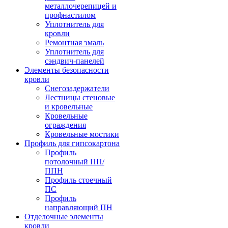
металлочерепицей и
профнастилом
Уплотнитель для
кровли
Ремонтная эмаль
Уплотнитель для
сэндвич-панелей
Элементы безопасности
кровли
Снегозадержатели
Лестницы стеновые
и кровельные
Кровельные
ограждения
Кровельные мостики
Профиль для гипсокартона
Профиль
потолочный ПП/
ППН
Профиль стоечный
ПС
Профиль
направляющий ПН
Отделочные элементы
кровли