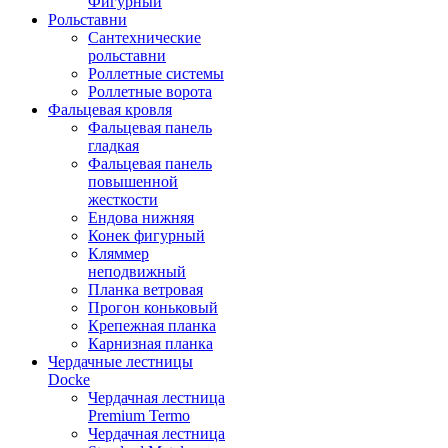
Фигурный
Рольставни
Сантехнические
рольставни
Роллетные системы
Роллетные ворота
Фальцевая кровля
Фальцевая панель
гладкая
Фальцевая панель
повышенной
жесткости
Ендова нижняя
Конек фигурный
Кляммер
неподвижный
Планка ветровая
Прогон коньковый
Крепежная планка
Карнизная планка
Чердачные лестницы
Docke
Чердачная лестница
Premium Termo
Чердачная лестница