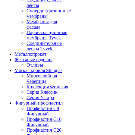
ленты
Супердиффузионные
мембраны
Мембраны для
фасада
Пароизоляционные
мембраны Tyvek
Соединительные
ленты Tyvek
Металлопрокат
Жестяные изделия
Отливы
Мягкая кровля Shinglas
Многослойная
Черепица
Коллекция Финская
Серия Классик
Серия Ультра
Фигурный профнастил
Профнастил C8
Фигурный
Профнастил C10
Фигурный
Профнастил C20