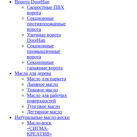
Ворота DoorHan
Скоростные ПВХ
ворота
Секционные
противопожарные
ворота
Уличные ворота
DoorHan
Секционные
промышленные
ворота
Секционные
гаражные ворота
Масла для дерева
Масло для паркета
Льняное масло
Тиковое масло
Масло для рабочих
поверхностей
Тунговое масло
Дегтярное масло
Натуральные масло-воски
Масло-воск
«СИГМА-
КРЕАТИВ»