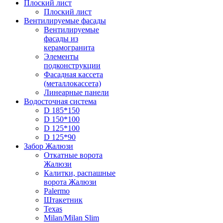
Плоский лист
Плоский лист
Вентилируемые фасады
Вентилируемые
фасады из
керамогранита
Элементы
подконструкции
Фасадная кассета
(металлокассета)
Линеарные панели
Водосточная система
D 185*150
D 150*100
D 125*100
D 125*90
Забор Жалюзи
Откатные ворота
Жалюзи
Калитки, распашные
ворота Жалюзи
Palermo
Штакетник
Texas
Milan/Milan Slim