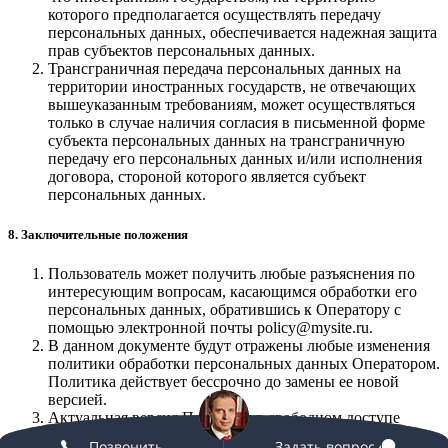
которого предполагается осуществлять передачу
персональных данных, обеспечивается надежная защита
прав субъектов персональных данных.
Трансграничная передача персональных данных на
территории иностранных государств, не отвечающих
вышеуказанным требованиям, может осуществляться
только в случае наличия согласия в письменной форме
субъекта персональных данных на трансграничную
передачу его персональных данных и/или исполнения
договора, стороной которого является субъект
персональных данных.
8. Заключительные положения
Пользователь может получить любые разъяснения по
интересующим вопросам, касающимся обработки его
персональных данных, обратившись к Оператору с
помощью электронной почты policy@mysite.ru.
В данном документе будут отражены любые изменения
политики обработки персональных данных Оператором.
Политика действует бессрочно до замены ее новой
версией.
Актуальная версия Политики в свободном доступе
расположена в сети Интернет по адресу https://
Позвонить
Позвонить
Задать вопрос
Задать вопрос