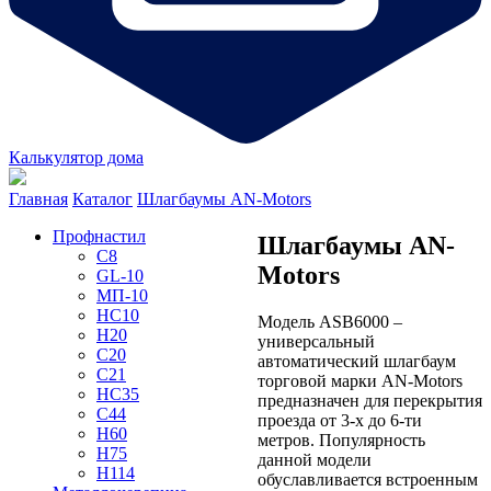
Калькулятор дома
Главная
Каталог
Шлагбаумы AN-Motors
Профнастил
Шлагбаумы AN-
С8
Motors
GL-10
МП-10
НС10
Модель ASB6000 –
Н20
универсальный
C20
автоматический шлагбаум
С21
торговой марки AN-Motors
НС35
предназначен для перекрытия
С44
проезда от 3-х до 6-ти
Н60
метров. Популярность
Н75
данной модели
Н114
обуславливается встроенным