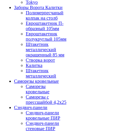
Tokyo
Заборы Ворота Калитки
Полимерпесчаный
колпак на столб
Евроштакетник П-
образный 105мм
Евроштакетник
полукруглый 105мм
Штакетник
металлический
окрашенный 85 мм
Створка ворот
Калитка
Штакетник
металлический
Саморезы кровельные
Саморезы
кровельные
Саморезы с
прессшайбой 4,2х25
Сэндвич-панели
Сэндвич-панели
кровельные ПИР
Сэндвич-панели
стеновые ПИР