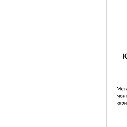
К
Мет
монт
карн