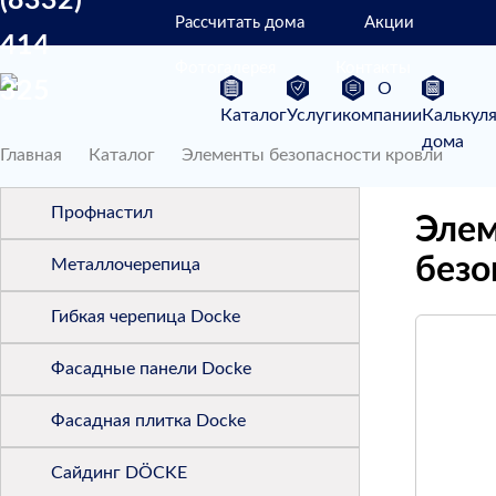
(8332)
Рассчитать дома
Акции
414
Фотогалерея
Контакты
325
О
Каталог
Услуги
компании
Калькул
дома
Главная
Каталог
Элементы безопасности кровли
Профнастил
Эле
безо
Металлочерепица
Гибкая черепица Docke
Фасадные панели Docke
Фасадная плитка Docke
Сайдинг DÖCKE